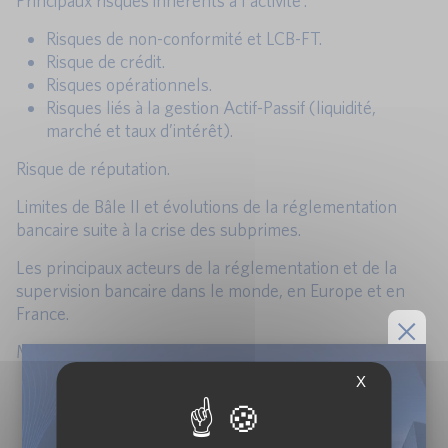
Principaux risques inhérents à l’activité :
Risques de non-conformité et LCB-FT.
Risque de crédit.
Risques opérationnels.
Risques liés à la gestion Actif-Passif (liquidité,
marché et taux d’intérêt).
Risque de réputation.
Limites de Bâle II et évolutions de la réglementation
bancaire suite à la crise des subprimes.
Les principaux acteurs de la réglementation et de la
supervision bancaire dans le monde, en Europe et en
France.
Mise en perspective de la réglementation :
X
Échanges de données fiscales.
La lutte contre le blanchiment des capitaux et le
financement du terrorisme.