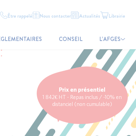
Être rappelé
Nous contacter
Actualités
Librairie
ÉGLEMENTAIRES
CONSEIL
L’AFGES
Prix en présentiel
1 842€ HT - Repas inclus / -10% en
distanciel (non cumulable)