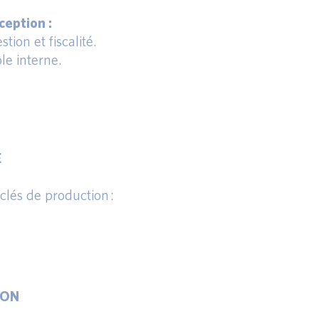
eption :
tion et fiscalité.
le interne.
E
 clés de production :
ION