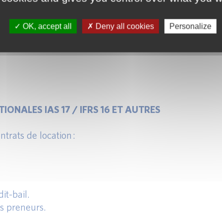
OK, accept all
Deny all cookies
Personalize
ité.
ONALES IAS 17 / IFRS 16 ET AUTRES
trats de location :
it-bail.
es preneurs.