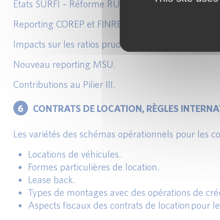
États SURFI – Réforme RUBA
Reporting COREP et FINREP.
Impacts sur les ratios prudentiels : solvabilité, liquid
Nouveau reporting MSU.
Contributions au Pilier III.
6
CONTRATS DE LOCATION, RÈGLES INTERNATI
Les variétés des schémas opérationnels pour les con
Locations de véhicules.
Formes particulières de location.
Lease back.
Types de montages avec des opérations de créd
Aspects fiscaux des contrats de location pour l