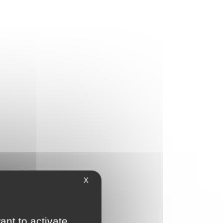
X
ant to activate