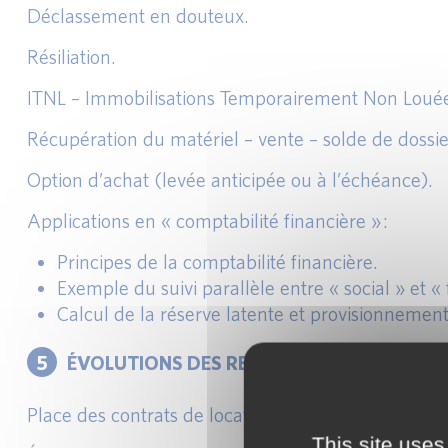
Déclassement en douteux.
Résiliation.
ITNL – Immobilisations Temporairement Non Loué
Récupération du matériel – vente – solde de dossie
Option d’achat (levée anticipée ou à l’échéance).
Applications en « comptabilité financière » :
Principes de la comptabilité financière.
Exemple du suivi parallèle entre « social » et « 
Calcul de la réserve latente et provisionnement
5
ÉVOLUTIONS DES REPORTINGS RÉGLEMEN
Place des contrats de location dans le déclaratif r
This site uses