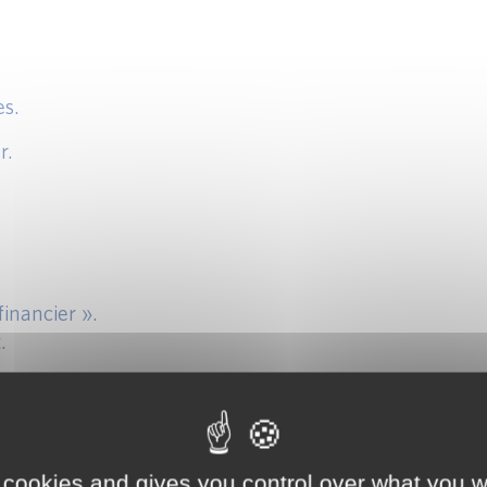
es.
r.
financier ».
.
TAIRES
églementaire.
 cookies and gives you control over what you w