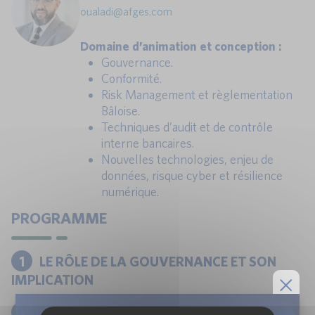
oualadi@afges.com
Domaine d’animation et conception :
Gouvernance.
Conformité.
Risk Management et règlementation
Bâloise.
Techniques d’audit et de contrôle
interne bancaires.
Nouvelles technologies, enjeu de
données, risque cyber et résilience
numérique.
PROGRAMME
1
LE RÔLE DE LA GOUVERNANCE ET SON
IMPLICATION
2
L'ÉTHIQUE DES AFFAIRES ET LE RISQUE DE