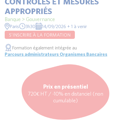
CONTRÔLES ET MESURES
APPROPRIÉS
Banque > Gouvernance
Paris
3h30
14/09/2026 + 1 à venir
S'INSCRIRE À LA FORMATION
Formation également intégrée au
Parcours administrateurs Organismes Bancaires
Prix en présentiel
720€ HT / -10% en distanciel (non
cumulable)