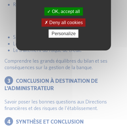
Revue des états financiers :
Le contenu de l’actif.
OK, accept all
Le contenu du passif.
Deny all cookies
Le résultat.
Le hors-bilan.
Personalize
Spécificités des normes IFRS.
Les notions de juste valeur et de coût
Le traitement du risque de crédit.
Comprendre les grands équilibres du bilan et ses
conséquences sur la gestion de la banque.
3
CONCLUSION À DESTINATION DE
L’ADMINISTRATEUR
Savoir poser les bonnes questions aux Directions
financières et des risques de l’établissement.
4
SYNTHÈSE ET CONCLUSION