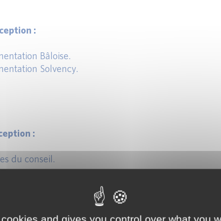
eption :
entation Bâloise.
entation Solvency.
eption :
s du conseil.
 cookies and gives you control over what you w