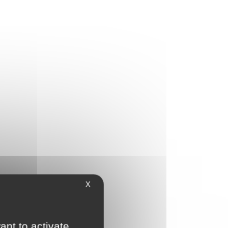
X
ant to activate