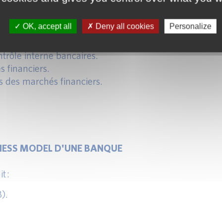
eption :
tion et fiscalité.
OK, accept all
Deny all cookies
Personalize
entation Bâloise.
trôle interne bancaires.
s financiers.
s des marchés financiers.
NESS MODEL D'UNE BANQUE
t :
).