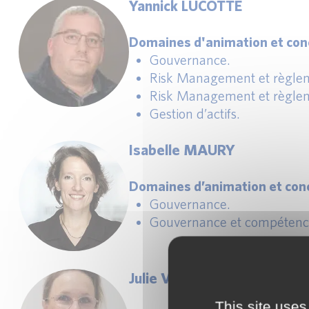
Yannick LUCOTTE
Domaines d'animation et conc
Gouvernance.
Risk Management et règlem
Risk Management et règlem
Gestion d’actifs.
Isabelle MAURY
Domaines d’animation et conc
Gouvernance.
Gouvernance et compétence
Julie VINCENT
This site uses