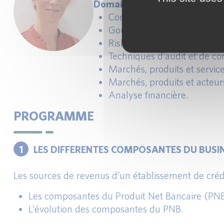
Domaines d’animation et conc
Comptabilité, contrôle de ges
Gouvernance.
Risk Management et règlem
Techniques d’audit et de con
Marchés, produits et service
Marchés, produits et acteur
Analyse financière.
PROGRAMME
1
LES DIFFERENTES COMPOSANTES DU BUSI
Les sources de revenus d’un établissement de crédi
Les composantes du Produit Net Bancaire (PNB
L’évolution des composantes du PNB.