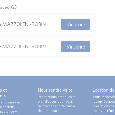
ateur(s)
e MAZZOLENI-ROBIN
S'inscrire
e MAZZOLENI-ROBIN
S'inscrire
s et
Nous rendre visite
Location de
ers
Informations pratiques et
Vous recherch
plan d’accès pour vous
locaux équipé
 informés des
rendre dans notre centre
prestations de 
du secteur
de formation.
pour vos réun
ssurance –