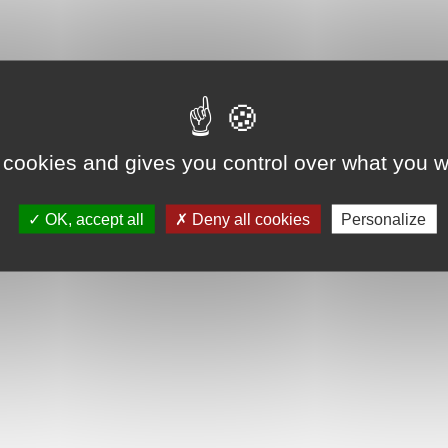
it.
 cookies and gives you control over what you w
.
OK, accept all
Deny all cookies
Personalize
ON ÉVOLUTION