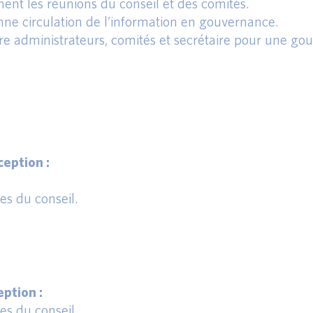
ment les réunions du conseil et des comités.
nne circulation de l’information en gouvernance.
e administrateurs, comités et secrétaire pour une go
eption :
s du conseil.
ption :
s du conseil.