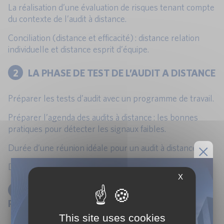
La réalisation d’une évaluation de risques tenant compte
du contexte de l’audit à distance.
Conciliation (distance et efficacité) : distance relation
individuelle et distance esprit d’équipe.
2
LA PHASE DE TEST DE L’AUDIT A DISTANCE
Préparer les tests d’audit avec un programme de travail.
Préparer l’agenda des audits à distance : les bonnes
pratiques pour détecter les signaux faibles.
Durée d’une réunion idéale pour un audit à distance.
Détecter et compenser le manque de contact physique.
X
3
LA PHASE TERRAIN : RÉCUPERER LES
PREUVES
This site uses cookies