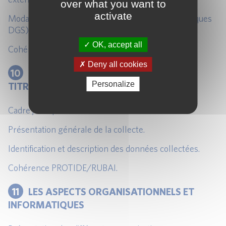
over what you want to
activate
Modalités techniques de déclaration (notes techniques
DGS).
OK, accept all
Cohérence RUBA/BDP.
Deny all cookies
10
LES STATISTIQUES DE DÉTENTION DE
Personalize
TITRES (PROTIDE)
Cadre juridique.
Présentation générale de la collecte.
Identification et description des données collectées.
Cohérence PROTIDE/RUBAI.
11
LES ASPECTS ORGANISATIONNELS ET
INFORMATIQUES