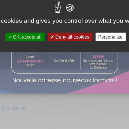
SCAL
 cookies and gives you control over what you w
es à taux réduit (OPCVM, FCPR, OPCI, SIIC…).
OK, accept all
Deny all cookies
Personalize
s.
e d’IS (individuelle).
’entreprise.