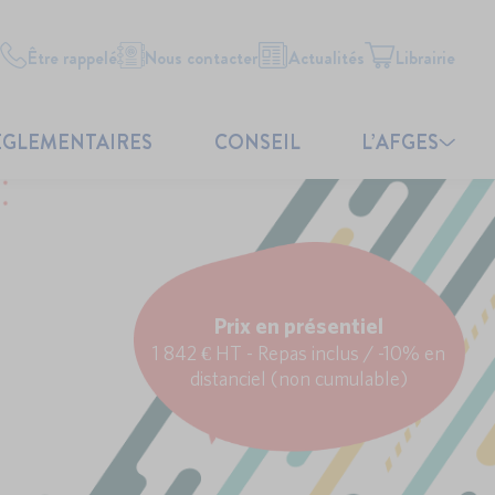
Être rappelé
Nous contacter
Actualités
Librairie
ÉGLEMENTAIRES
CONSEIL
L’AFGES
Prix en présentiel
1 842 € HT - Repas inclus / -10% en
distanciel (non cumulable)