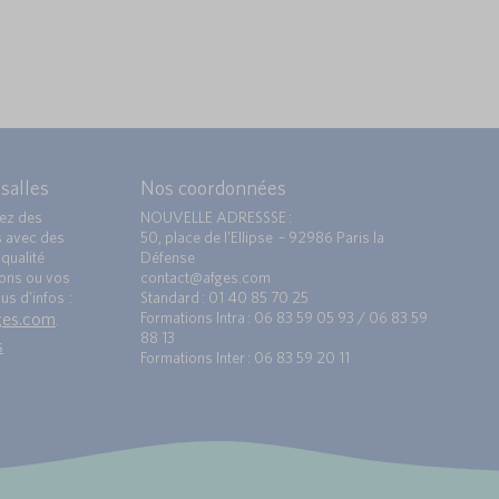
 salles
Nos coordonnées
ez des
NOUVELLE ADRESSSE :
s avec des
50, place de l’Ellipse – 92986 Paris la
qualité
Défense
ions ou vos
contact@afges.com
us d’infos :
Standard : 01 40 85 70 25
ges.com
Formations Intra : 06 83 59 05 93 / 06 83 59
.
88 13
s
Formations Inter : 06 83 59 20 11