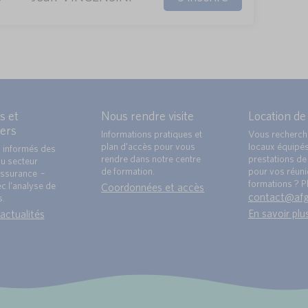
s et
Nous rendre visite
Location de
ers
Informations pratiques et
Vous recherch
plan d’accès pour vous
locaux équipé
 informés des
rendre dans notre centre
prestations de 
du secteur
de formation.
pour vos réun
ssurance –
formations ? Pl
c l’analyse de
Coordonnées et accès
contact@af
s.
En savoir plu
 actualités