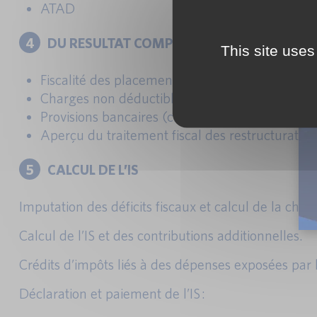
ATAD
4
DU RESULTAT COMPTABLE AU RESULTAT FI
This site uses
Fiscalité des placements et produits imposabl
Charges non déductibles.
Provisions bancaires (crédit, risque pays).
Aperçu du traitement fiscal des restructuration
5
CALCUL DE L’IS
Imputation des déficits fiscaux et calcul de la charg
Calcul de l’IS et des contributions additionnelles.
Crédits d’impôts liés à des dépenses exposées par l
Déclaration et paiement de l’IS :