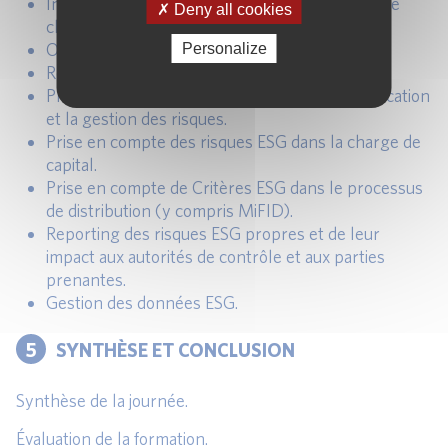
Intégration des critères ESG dans les scoring de
Deny all cookies
clientèles.
Offre de financement durable aux clients
Personalize
Refinancement avec des instruments durables
Prise en compte de l’ESG (risque) dans la tarification
et la gestion des risques.
Prise en compte des risques ESG dans la charge de
capital.
Prise en compte de Critères ESG dans le processus
de distribution (y compris MiFID).
Reporting des risques ESG propres et de leur
impact aux autorités de contrôle et aux parties
prenantes.
Gestion des données ESG.
5
SYNTHÈSE ET CONCLUSION
Synthèse de la journée.
Évaluation de la formation.