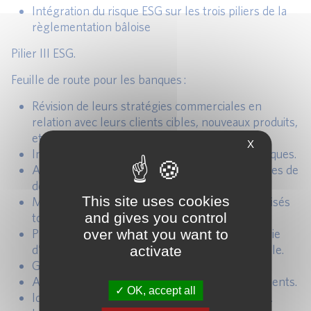
Intégration du risque ESG sur les trois piliers de la
règlementation bâloise
Pilier III ESG.
Feuille de route pour les banques :
Révision de leurs stratégies commerciales en
relation avec leurs clients cibles, nouveaux produits,
etc.
X
Intégration du risque ESG dans l’appétit aux risques.
Adaptation des marques et création de stratégies de
développement durable.
This site uses cookies
Mise en place de cadres réglementaires actualisés
and gives you control
tout au long de leurs chaînes de valeur.
over what you want to
Prise en compte de la durabilité dans la stratégie
d’entreprise et la configuration organisationnelle.
activate
Gouvernance.
Ajustement du portefeuille de produits et de clients.
OK, accept all
Identification / classification des actifs durables.