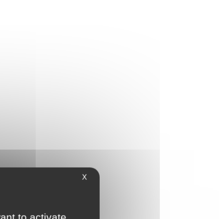
X
ant to activate