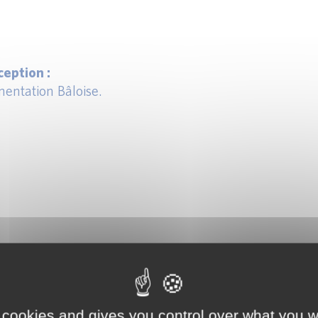
eption :
entation Bâloise.
 cookies and gives you control over what you w