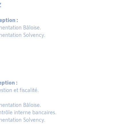
Z
ption :
entation Bâloise.
entation Solvency.
ption :
tion et fiscalité.
entation Bâloise.
trôle interne bancaires.
entation Solvency.