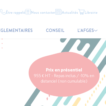
Être rappelé
Nous contacter
Actualités
Librairie
ÉGLEMENTAIRES
CONSEIL
L’AFGES
Prix en présentiel
955 € HT - Repas inclus / -10% en
distanciel (non cumulable)