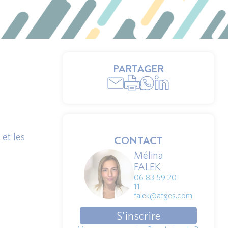
PARTAGER
et les
CONTACT
Mélina
FALEK
06 83 59 20
11
falek@afges.com
S'inscrire