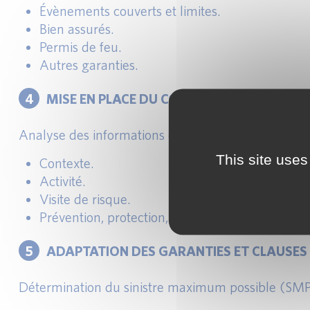
Évènements couverts et limites.
Bien assurés.
Permis de feu.
Autres garanties.
4
MISE EN PLACE DU CONTRAT D’ASSURANC
Analyse des informations et diagnostic :
This site uses
Contexte.
Activité.
Visite de risque.
Prévention, protection, recommandations.
5
ADAPTATION DES GARANTIES ET CLAUSES
Détermination du sinistre maximum possible (SMP