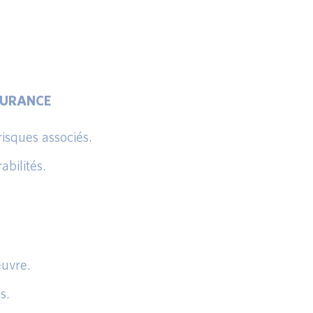
SSURANCE
isques associés.
abilités.
œuvre.
s.