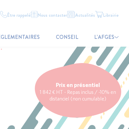
Être rappelé
Nous contacter
Actualités
Librairie
ÉGLEMENTAIRES
CONSEIL
L’AFGES
Prix en présentiel
1 842 € HT - Repas inclus / -10% en
distanciel (non cumulable)