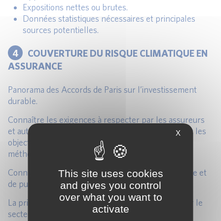
Expositions nettes ou brutes.
Données statistiques nécessaires et principales
sources potentielles.
4
COUVERTURE DU RISQUE CLIMATIQUE EN
ASSURANCE
Panorama des Accords de Paris sur l’investissement
durable.
Connaître les exigences à respecter par les assureurs
et autres investisseurs institutionnels en ligne avec les
X
objectifs de l’Accord de Paris, et sur la base d’une
méthodologie commune à l’échelle de l’UE.
Connaître les exigences en termes de transparence et
This site uses cookies
de publication.
and gives you control
over what you want to
La prise en charge des catastrophes naturelles par le
activate
secteur de l’assurance en France : outils et limites.