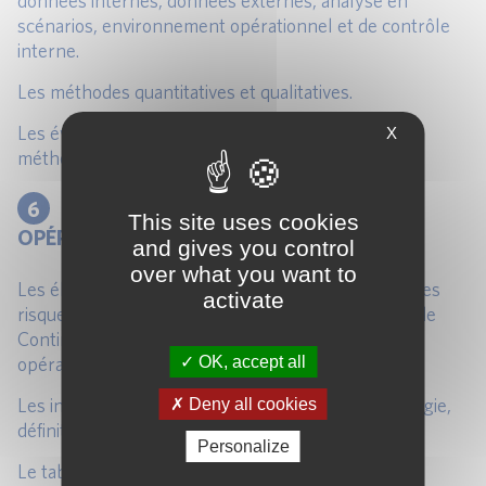
données internes, données externes, analyse en
scénarios, environnement opérationnel et de contrôle
interne.
Les méthodes quantitatives et qualitatives.
Les évolutions à venir en termes de méthode : la
X
méthode standard avancée (SMA).
6
LE SUIVI ET LA MAÎTRISE DES RISQUES
This site uses cookies
OPÉRATIONNELS
and gives you control
over what you want to
Les éléments constitutifs du dispositif de maîtrise des
activate
risques opérationnels : dispositif de contrôle, Plan de
Continuité d’Activités, assurabilité des risques
OK, accept all
opérationnels, etc.
Les indicateurs-clés de risque opérationnel : typologie,
Deny all cookies
définition et mise en œuvre.
Personalize
Le tableau de bord Risque Opérationnel.