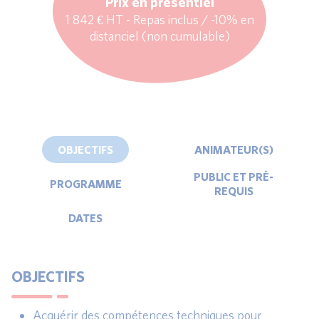
Prix en présentiel
1 842 € HT - Repas inclus / -10% en
distanciel (non cumulable)
OBJECTIFS
ANIMATEUR(S)
PUBLIC ET PRÉ-
PROGRAMME
REQUIS
DATES
OBJECTIFS
Acquérir des compétences techniques pour