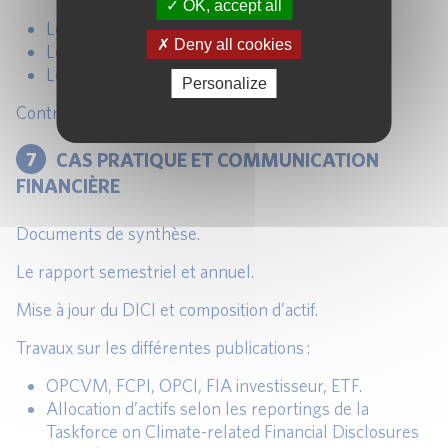
OK, accept all
Les données à enregistrer dans l’outil PMS.
Deny all cookies
Les traitements à appliquer.
Les résultats de VL obtenus.
Personalize
Contrôles comptables et reportings.
7
CAS PRATIQUE ET COMMUNICATION
FINANCIÈRE
Documents de synthèse.
Le rapport semestriel et annuel.
Mise à jour du DICI et composition d’actif.
Travaux sur les différentes publications :
OPCVM, FCPI, OPCI, FIA investisseur, ETF.
Allocation d’actifs selon les reportings de la
Taskforce on Climate-related Financial Disclosures