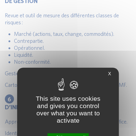
DE GESTION
Revue et outil de mesure des différentes classes de
risques :
Marché (actions, taux, change, commodités).
Contrepartie.
Opérationnel.
Liquidité.
Non-conformité.
Gestion des bases incidents.
X
Cartographie annuelle des risques identifiés par l’AMF.
This site uses cookies
6
ARCHITECTURE DU SYSTÈME
and gives you control
D’INFORMATION
over what you want to
activate
Approche par fonctions : Front / Middle et Back-Office.
Identifier, sur des OPC et FIA types :