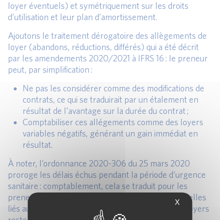
loyer éventuels) et symétriquement sur les droits
d’utilisation et leur plan d’amortissement.
Ajoutons le traitement dérogatoire des allègements de
loyer (abandons, réductions, différés) qui a été décrit
par les amendements 2020/2021 à IFRS 16 : le preneur
peut, par simplification :
Ne pas les considérer comme des modifications de
contrats, ce qui se traduirait par un étalement en
résultat de l’avantage sur la durée du contrat ;
Comptabiliser ces allégements comme des loyers
variables négatifs, générant un gain immédiat en
résultat.
À noter, l’ordonnance 2020-306 du 25 mars 2020
proroge les délais échus pendant la période d’urgence
sanitaire : comptablement, cela se traduit pour les
preneurs par l’annulation des sanctions contractuelles
X
liés aux retards de paiement, mais l’exigibilité des loyers
reste en charges.