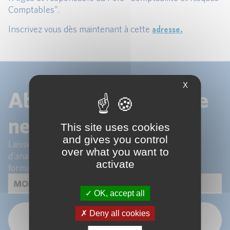
Comptables”.
adresse.
Inscrivez vous dès maintenant à cette
X
Abonnez-vous à notre
newsletter !
This site uses cookies
and gives you control
Laissez-nous votre email pour recevoir les articles
over what you want to
d'analyse de nos experts et les actualités de nos
activate
formations.
OK, accept all
Deny all cookies
OK