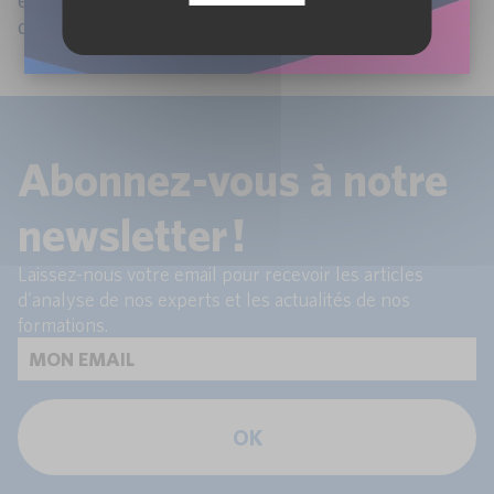
et de reconnaissance professionnelle apportées par
ce cycle.
Abonnez-vous à notre
newsletter !
Laissez-nous votre email pour recevoir les articles
d'analyse de nos experts et les actualités de nos
formations.
OK