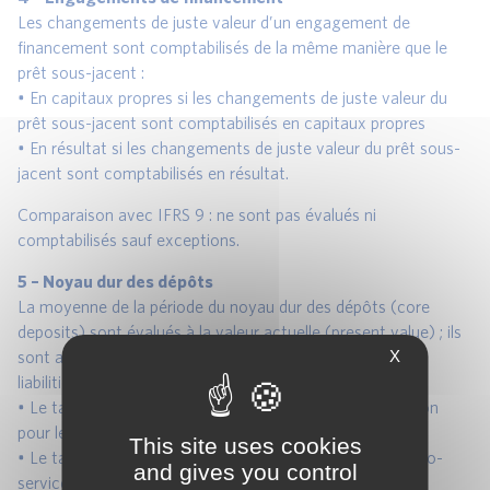
Les changements de juste valeur d’un engagement de
financement sont comptabilisés de la même manière que le
prêt sous-jacent :
• En capitaux propres si les changements de juste valeur du
prêt sous-jacent sont comptabilisés en capitaux propres
• En résultat si les changements de juste valeur du prêt sous-
jacent sont comptabilisés en résultat.
Comparaison avec IFRS 9 : ne sont pas évalués ni
comptabilisés sauf exceptions.
5 – Noyau dur des dépôts
La moyenne de la période du noyau dur des dépôts (core
deposits) sont évalués à la valeur actuelle (present value) ; ils
X
sont actualisés de la différence entre (the core deposit
liabilities remeasurement approach) :
• Le taux des fonds alternatifs (ressources de substitution
pour les quantités et les durations nécessaires) ;
This site uses cookies
• Le taux du coût de la collecte des dépôts (all-in-cost-to-
and gives you control
service rate) incluant tous les coûts et produits (coût du