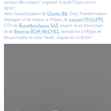
gestion des risques” organisé le jeudi 13 juin est en
ligne !
Charles BA
Avec la participation de
, Data Transformation
Laurent PHILIPPE
Manager et formateur à l’Afges, de
,
BoostAeroSpace SAS
CTO de
, expert IA et blockchain
Béatrice BON-MICHEL
et de
, formatrice à l’Afges et
Responsable du pôle “Audit, risques et contrôle”.