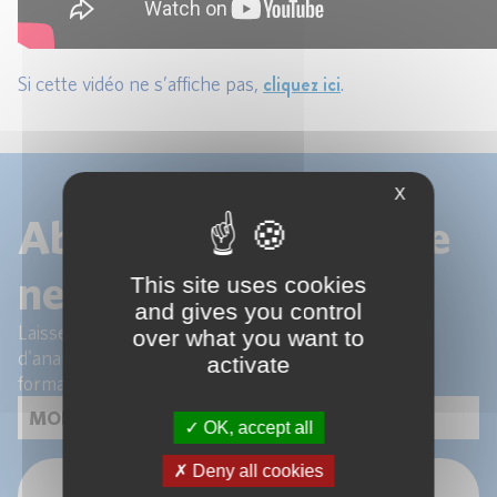
cliquez ici
Si cette vidéo ne s’affiche pas,
.
X
Abonnez-vous à notre
newsletter !
This site uses cookies
and gives you control
Laissez-nous votre email pour recevoir les articles
over what you want to
d'analyse de nos experts et les actualités de nos
activate
formations.
OK, accept all
Deny all cookies
OK