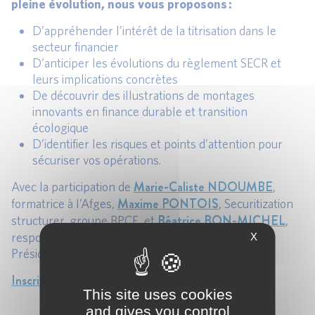
pleine évolution, nous vous proposons :
D’appréhender l’intérêt de la titrisation dans le
secteur financier
D’anticiper les évolutions du règlement SECR et
leurs implications concrètes
De découvrir des illustrations de montages
innovants en finance durable et transition
écologique
D’identifier les risques et points d’attention pour
sécuriser vos opérations.
Marie-Caliste NDOUMBE
Avec la participation de
,
Maxime PONTOIS
formatrice à l’Afges,
, Securitization
Béatrice BON-MICHEL
structurer, groupe BPCE, et
,
responsable du pôle “Audit, risques et contrôle” et
X
Présidente de l’Afges.
Inscrivez-vous dès maintenant
This site uses cookies
and gives you control