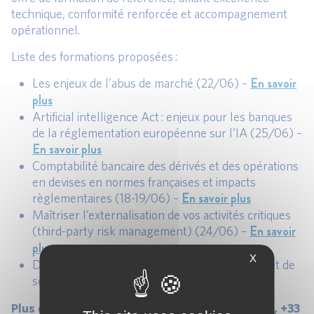
technique, conformité renforcée et accompagnement
opérationnel.
Liste des formations proposées :
En savoir
Les enjeux de l’abus de marché (22/06) –
plus
Artificial intelligence Act : enjeux pour les banques
de la réglementation européenne sur l’IA (25/06) –
En savoir plus
Comptabilité bancaire des dérivés et des opérations
en devises en normes françaises et impacts
En savoir plus
règlementaires (18-19/06) –
Maîtriser l’externalisation de vos activités critiques
En savoir
(third-party risk management) (24/06) –
plus
X
Découverte de la banque privée monégasque et de
En savoir plus
son environnement (04/06) –
Karim SBAI
sbai@afges.com
Plus d’information :
,
, +33