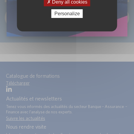
Deny all cookies
Personalize
OK
Catalogue de formations
Télécharger
Actualités et newsletters
Tenez vous informés des actualités du secteur Banque – Assurance –
Finance avec l’analyse de nos experts.
Suivre les actualités
Nous rendre visite