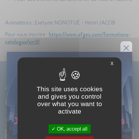
Animateurs : Evelyne NGNOTUÉ – Henri JACOB
https://www.afges.com/formations-
Pour vous inscrire :
catalogue/crr3/
X
Abonnez-vous à notre
This site uses cookies
newsletter !
and gives you control
over what you want to
activate
Laissez-nous votre email pour recevoir les articles
d'analyse de nos experts et les actualités de nos
formations.
OK, accept all