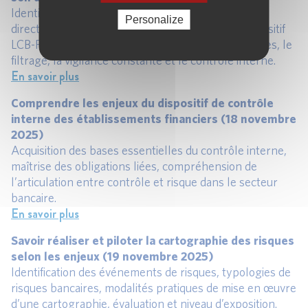
Identifier les risques, intégrer les exigences des
Personalize
directives européennes et CSSF, déployer un dispositif
LCB-FT robuste fondé sur l’approche par les risques, le
filtrage, la vigilance constante et le contrôle interne.
En savoir plus
Comprendre les enjeux du dispositif de contrôle
interne des établissements financiers (18 novembre
2025)
Acquisition des bases essentielles du contrôle interne,
maîtrise des obligations liées, compréhension de
l’articulation entre contrôle et risque dans le secteur
bancaire.
En savoir plus
Savoir réaliser et piloter la cartographie des risques
selon les enjeux (19 novembre 2025)
Identification des événements de risques, typologies de
risques bancaires, modalités pratiques de mise en œuvre
d’une cartographie, évaluation et niveau d’exposition.