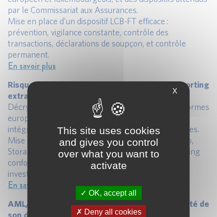
par le Commissariat aux Assurances.
Mise en place d’un dispositif LCB-FT efficace :
prévention, vigilance constante, contrôle des
transactions, déclarations de soupçon, et contrôle
permanent.​
En savoir plus
Risque ESG – Mise en œuvre et analyse du reporting
X
extra-financier CSRD (14 novembre 2025)
Décryptage des exigences de la directive CSRD : normes
européennes de durabilité, double matérialité et
intégration des critères ESG dans le modèle d’affaires.
This site uses cookies
Mise en pratique avec des cas concrets (Nespresso,
and gives you control
Stora Enso, Schneider…) pour structurer un reporting
over what you want to
conforme aux attentes des régulateurs et des
activate
investisseurs.
En savoir plus
OK, accept all
AML/LCB-FT Banque : comment évaluer la qualité de
Deny all cookies
son dispositif (17 octobre 2025)