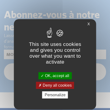
Abonnez-vous à notre
newsletter !
X
Laissez-nous votre email pour recevoir les articles
d'analyse de nos experts et les actualités de nos
This site uses cookies
formations.
and gives you control
over what you want to
activate
OK
OK, accept all
Deny all cookies
Personalize