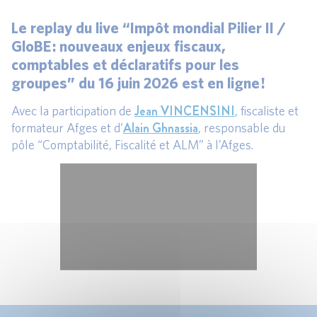
Le replay du live “Impôt mondial Pilier II /
GloBE : nouveaux enjeux fiscaux,
comptables et déclaratifs pour les
groupes” du 16 juin 2026 est en ligne !
Jean VINCENSINI
Avec la participation de
, fiscaliste et
Alain Ghnassia
formateur Afges et d’
, responsable du
pôle “Comptabilité, Fiscalité et ALM” à l’Afges.