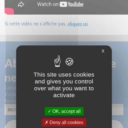
cliquez ici
Si cette vidéo ne s’affiche pas,
.
X
Abonnez-vous à notre
newsletter !
This site uses cookies
and gives you control
Laissez-nous votre email pour recevoir les articles
over what you want to
d'analyse de nos experts et les actualités de nos
activate
formations.
OK, accept all
Deny all cookies