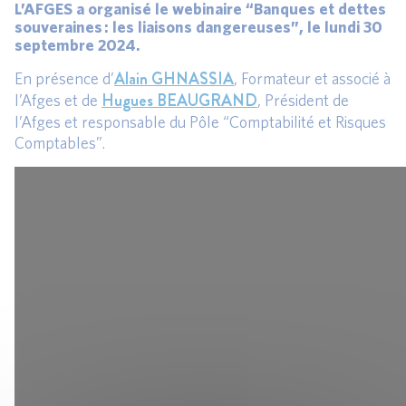
L’AFGES a organisé le webinaire “Banques et dettes
souveraines : les liaisons dangereuses”, le lundi 30
septembre 2024.
Alain GHNASSIA
En présence d’
, Formateur et associé à
Hugues BEAUGRAND
l’Afges et de
, Président de
l’Afges et responsable du Pôle “Comptabilité et Risques
Comptables”.