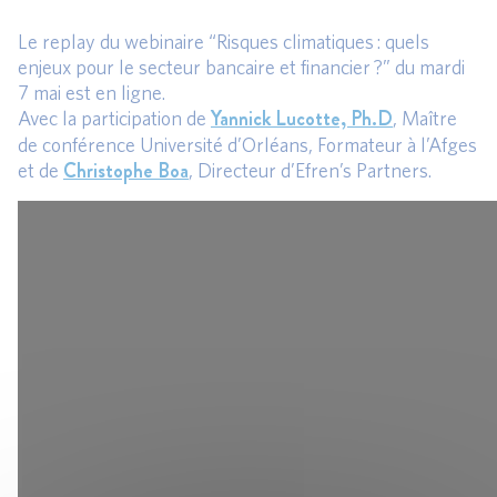
Le replay du webinaire “Risques climatiques : quels
enjeux pour le secteur bancaire et financier ?” du mardi
7 mai est en ligne.
Yannick Lucotte, Ph.D
Avec la participation de
, Maître
de conférence Université d’Orléans, Formateur à l’Afges
Christophe Boa
et de
, Directeur d’Efren’s Partners.