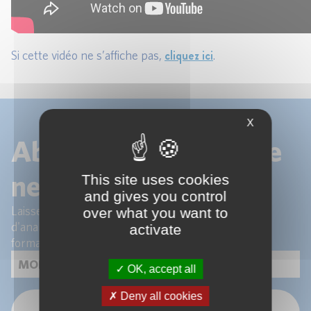
cliquez ici
Si cette vidéo ne s’affiche pas,
.
X
Abonnez-vous à notre
newsletter !
This site uses cookies
and gives you control
Laissez-nous votre email pour recevoir les articles
over what you want to
d'analyse de nos experts et les actualités de nos
activate
formations.
OK, accept all
Deny all cookies