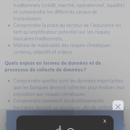
traditionnels (crédit, marché, opérationnel, liquidité)
et comprendre les différents canaux de
transmission.
Comprendre la place du secteur de l’assurance en
tant qu’amplificateur potentiel sur les risques
bancaires traditionnels.
Matrice de matérialité des risques climatiques :
contenu, objectifs et enjeux.
Quels enjeux en termes de données et de
processus de collecte de données ?
Comprendre quelles sont les données importantes
que les banques devront collecter pour évaluer leur
exposition aux risques climatiques.
Comprendre comment les établissements
bancaires devront se structurer afin de collecter des
données à un niveau de plus en plus granulaire.
X
En présence de Yannick Lucotte, Maître de conférence à