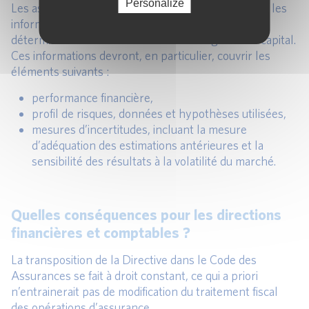
Personalize
Les assureurs et réassureurs auront donc à fournir les
informations clés (vérifiables) nécessaires à la
détermination et au contrôle de leur exigence de capital.
Ces informations devront, en particulier, couvrir les
éléments suivants :
performance financière,
profil de risques, données et hypothèses utilisées,
mesures d’incertitudes, incluant la mesure
d’adéquation des estimations antérieures et la
sensibilité des résultats à la volatilité du marché.
Quelles conséquences pour les directions
financières et comptables ?
La transposition de la Directive dans le Code des
Assurances se fait à droit constant, ce qui a priori
n’entrainerait pas de modification du traitement fiscal
des opérations d’assurance.