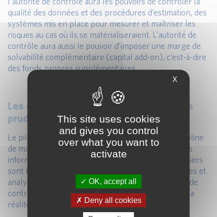
l’autorité de contrôle aura les pouvoirs de contrôler la
qualité des données et des procédures d’estimation, des
systèmes mis en place pour mesurer et maîtriser les
risques au cas où ils se matérialiseraient. L’autorité de
contrôle aura aussi le pouvoir d’imposer une marge de
solvabilité complémentaire (capital add-on), c’est-à-dire
des fonds propres supplémentaires.
X
Les exigences en matière d’informations
prudentielles et de publication
This site uses cookies
and gives you control
Le pilier 3 de Solvabilité 2 vise à instaurer une discipline
over what you want to
de marché. Il traite notamment de la publication des
activate
informations sur lesquelles les deux précédents piliers
sont basés et qui permettront au public (actionnaires et
analystes financiers, par exemple) et aux autorités de
OK, accept all
contrôle de juger si l’analyse effectuée est fidèle à la
Deny all cookies
réalité.