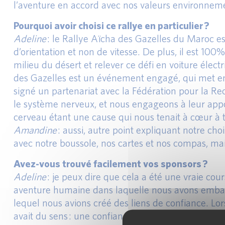
l’aventure en accord avec nos valeurs environnem
Pourquoi avoir choisi ce rallye en particulier ?
Adeline
: le Rallye Aïcha des Gazelles du Maroc est
d’orientation et non de vitesse. De plus, il est 1
milieu du désert et relever ce défi en voiture élec
des Gazelles est un événement engagé, qui met en
signé un partenariat avec la Fédération pour la R
le système nerveux, et nous engageons à leur apport
cerveau étant une cause qui nous tenait à cœur à t
Amandine
: aussi, autre point expliquant notre cho
avec notre boussole, nos cartes et nos compas, mais 
Avez-vous trouvé facilement vos sponsors ?
Adeline
: je peux dire que cela a été une vraie cou
aventure humaine dans laquelle nous avons embarqu
lequel nous avions créé des liens de confiance. Lor
avait du sens : une confiance déjà installée, le fai