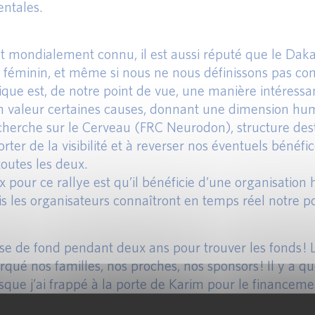
entales.
 mondialement connu, il est aussi réputé que le Dakar, 
00% féminin, et même si nous ne nous définissons pas 
trique est, de notre point de vue, une manière intéress
 valeur certaines causes, donnant une dimension huma
echerche sur le Cerveau (FRC Neurodon), structure des
er de la visibilité et à reverser nos éventuels bénéfi
outes les deux.
ix pour ce rallye est qu’il bénéficie d’une organisation
les organisateurs connaîtront en temps réel notre posit
rse de fond pendant deux ans pour trouver les fonds ! 
é nos familles, nos proches, nos sponsors ! Il y a qu
sque j’ai frappé à la porte de Karim pour le financement
t que l’Afges possède une filiale au Maroc, qu’il est en