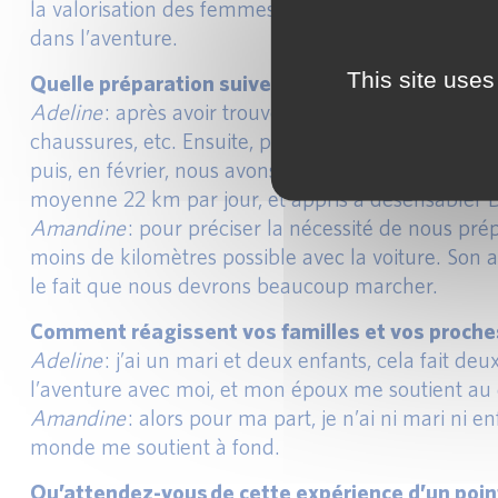
la valorisation des femmes… bref, tous les voyants
dans l’aventure.
This site uses
Quelle préparation suivez-vous ?
Adeline
: après avoir trouvé le financement, le pre
chaussures, etc. Ensuite, prochaine étape : nous s
puis, en février, nous avons fait un stage de pilo
moyenne 22 km par jour, et appris à désensabler D
Amandine
: pour préciser la nécessité de nous pré
moins de kilomètres possible avec la voiture. Son 
le fait que nous devrons beaucoup marcher.
Comment réagissent vos familles et vos proche
Adeline
: j’ai un mari et deux enfants, cela fait de
l’aventure avec moi, et mon époux me soutient au 
Amandine
: alors pour ma part, je n’ai ni mari ni 
monde me soutient à fond.
Qu’attendez-vous de cette expérience d’un poin