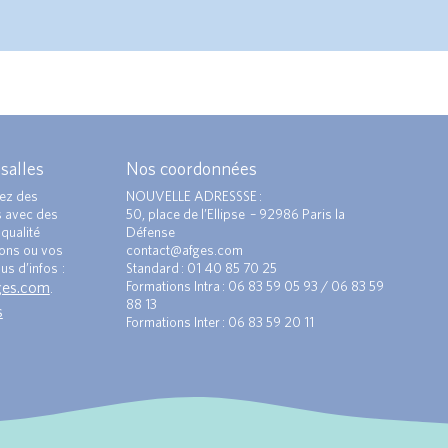
 salles
Nos coordonnées
ez des
NOUVELLE ADRESSSE :
s avec des
50, place de l’Ellipse – 92986 Paris la
qualité
Défense
ions ou vos
contact@afges.com
us d’infos :
Standard : 01 40 85 70 25
ges.com
Formations Intra : 06 83 59 05 93 / 06 83 59
.
88 13
s
Formations Inter : 06 83 59 20 11