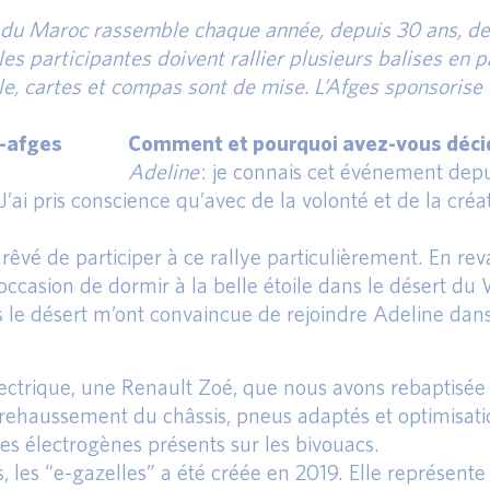
s du Maroc rassemble chaque année, depuis 30 ans, d
es participantes doivent rallier plusieurs balises en p
sole, cartes et compas sont de mise. L’Afges sponso
Comment et pourquoi avez-vous décidé
Adeline
: je connais cet événement depu
’ai pris conscience qu’avec de la volonté et de la créativ
s rêvé de participer à ce rallye particulièrement. En re
u l’occasion de dormir à la belle étoile dans le désert 
s le désert m’ont convaincue de rejoindre Adeline dans
 électrique, une Renault Zoé, que nous avons rebaptis
 rehaussement du châssis, pneus adaptés et optimisati
s électrogènes présents sur les bivouacs.
s, les “e-gazelles” a été créée en 2019. Elle représen