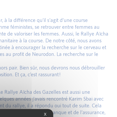
à la différence qu’il s’agit d’une course
comme féministes, se retrouver entre femmes au
ante de valoriser les femmes. Aussi, le Rallye Aïcha
nitaire à la course. De notre côté, nous avons
tinée à encourager la recherche sur le cerveau et
ces au profit de Neurodon. La recherche sur le
 hors pair. Bien sûr, nous devrons nous débrouiller
ion. Et ça, c’est rassurant !
Le Rallye Aïcha des Gazelles est aussi une
elques années j’avais rencontré Karim Sbai avec
 du rallye, il a répondu oui tout de suite. Cela
 lien avec le monde de la banque et de l’assurance,
X