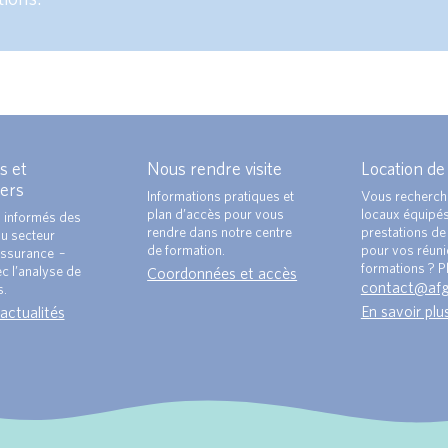
s et
Nous rendre visite
Location de
ers
Informations pratiques et
Vous recherch
plan d’accès pour vous
locaux équipé
 informés des
rendre dans notre centre
prestations de 
du secteur
de formation.
pour vos réun
ssurance –
formations ? Pl
c l’analyse de
Coordonnées et accès
contact@af
s.
En savoir plu
 actualités