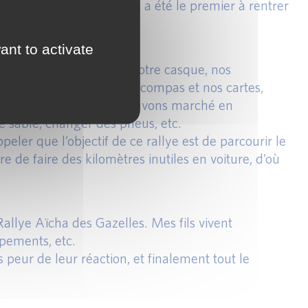
t Agilauto. Mais l’Afges a été le premier à rentrer
ant to activate
s équipements, tels que notre casque, nos
érer notre boussole, nos compas et nos cartes,
réparation physique. Nous avons marché en
 sable, changer des pneus, etc.
ler que l’objectif de ce rallye est de parcourir le
 de faire des kilomètres inutiles en voiture, d’où
 Rallye Aïcha des Gazelles. Mes fils vivent
ipements, etc.
 peur de leur réaction, et finalement tout le