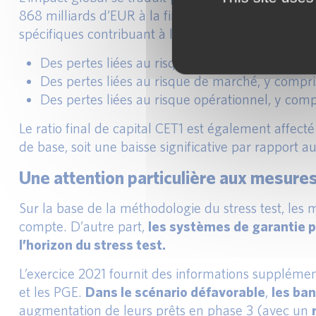
868 milliards d’EUR à la fin de l’horizon de trois 
spécifiques contribuant à l’impact global sur le ra
Des pertes liées au risque de crédit de 308 mil
Des pertes liées au risque de marché, y compris
Des pertes liées au risque opérationnel, y comp
Le ratio final de capital CET1 est également affe
de base, soit une baisse significative par rapport 
Une attention particulière aux mesure
Sur la base de la méthodologie du stress test, les 
compte. D’autre part,
les systèmes de garantie p
l’horizon du stress test.
L’exercice 2021 fournit des informations supplémenta
et les PGE.
Dans le scénario défavorable
,
les ba
augmentation de leurs prêts en phase 3 (avec un