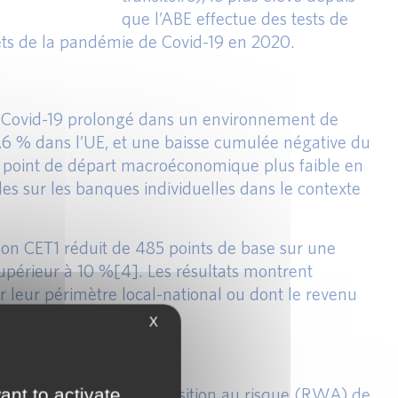
que l’ABE effectue des tests de
fets de la pandémie de Covid-19 en 2020.
io Covid-19 prolongé dans un environnement de
3,6 % dans l’UE, et une baisse cumulée négative du
u point de départ macroéconomique plus faible en
s sur les banques individuelles dans le contexte
son CET1 réduit de 485 points de base sur une
supérieur à 10 %[4]. Les résultats montrent
 leur périmètre local-national ou dont le revenu
X
cteurs explicatifs
u montant total de l’exposition au risque (RWA) de
ant to activate