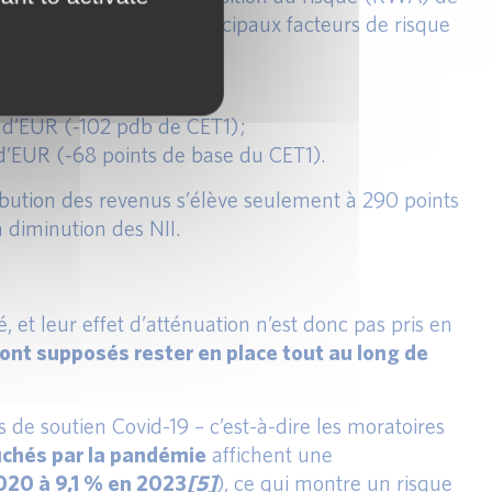
se du ratio CET1. Les principaux facteurs de risque
nt les suivants :
s d’EUR (-102 pdb de CET1) ;
 d’EUR (-68 points de base du CET1).
ibution des revenus s’élève seulement à 290 points
a diminution des NII.
 et leur effet d’atténuation n’est donc pas pris en
ont supposés rester en place tout au long de
s de soutien Covid-19 – c’est-à-dire les moratoires
uchés par la pandémie
affichent une
2020 à 9,1 % en 2023
[5]
), ce qui montre un risque