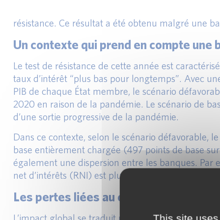
résistance. Ce résultat a été obtenu malgré une ba
Un contexte qui prend en compte une b
Le test de résistance de cette année est caractér
taux d’intérêt “plus bas pour longtemps”. Avec une
PIB de chaque État membre, le scénario défavorab
2020 en raison de la pandémie. Le scénario de bas
d’une sortie progressive de la pandémie.
Dans ce contexte, selon le scénario défavorable, 
base entièrement chargée (497 points de base sur u
également une dispersion entre les banques. Par e
net d’intérêts (RNI) est plus faible affichent une 
Les pertes liées au crédit et la baisse
L’impact global se traduit par une réduction du C
This site uses