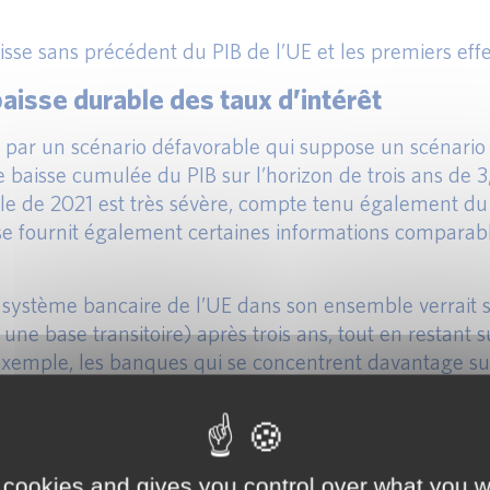
isse sans précédent du PIB de l’UE et les premiers ef
aisse durable des taux d’intérêt
isé par un scénario défavorable qui suppose un scénar
 baisse cumulée du PIB sur l’horizon de trois ans de 
le de 2021 est très sévère, compte tenu également d
e fournit également certaines informations comparable
le système bancaire de l’UE dans son ensemble verrait 
ne base transitoire) après trois ans, tout en restant 
xemple, les banques qui se concentrent davantage sur
baisse des fonds propres plus importante.
 des revenus constituent les principaux fa
ET1 de 265 milliards d’EUR, et par une augmentation d
 cookies and gives you control over what you w