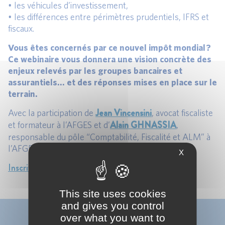
• les véhicules d’investissement,
• les différences entre périmètres prudentiels, IFRS et
fiscaux.
Vous êtes concernés par ce nouvel impôt mondial ?
Ce webinaire vous donnera une vision concrète des
enjeux relevés par les groupes bancaires et
assurantiels… et des réponses mises en place sur le
terrain.
Jean Vincensini
Avec la participation de
, avocat fiscaliste
Alain GHNASSIA
et formateur à l’AFGES et d’
,
responsable du pôle “Comptabilité, Fiscalité et ALM” à
l’AFGES.
X
Inscrivez-vous dès maintenant
This site uses cookies
and gives you control
over what you want to