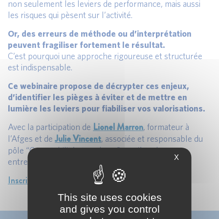
non seulement les leviers de performance, mais aussi
les risques qui pèsent sur l’activité.
Or, des erreurs de méthode ou d’interprétation
peuvent fragiliser fortement le résultat.
C’est pourquoi une approche rigoureuse et structurée
est indispensable.
Ce webinaire propose de décrypter ces enjeux,
d’identifier les pièges à éviter et de mettre en
lumière les leviers pour fiabiliser vos valorisations.
Lionel Marron
Avec la participation de
, formateur à
Julie Vincent
l’Afges et de
, associée et responsable du
pôle “Comptabilité et analyse financière des
X
entreprises” à l’Afges.
Inscrivez-vous dès maintenant
This site uses cookies
and gives you control