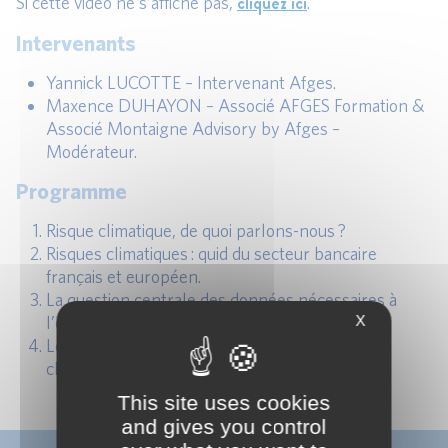
cliquez ici
Si cette vidéo ne s’affiche pas,
.
Intervenants
Yannick LUCOTTE – Intervenant Afges.
Maxence DUHAYON – Associé AFGES Formation &
Associé Montaigne Advisory by Afges –
Modérateur.
Programme
Risque climatique, de quoi parlons-nous ?
Risques climatiques : quid du secteur bancaire
français et européen.
La question centrale des données nécessaires à
X
l’évaluation des risques climatiques.
Les enjeux réglementaires liés aux risques
climatiques.
This site uses cookies
and gives you control