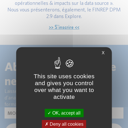
opérationnelles & impacts sur la data source ».
Nous vous présenterons, également, le FINREP DPM
2.9 dans Explore.
>> S’inscrire <<
X
Abonnez-vous à notre
This site uses cookies
newsletter !
and gives you control
over what you want to
Laissez-nous votre email pour recevoir les articles
activate
d'analyse de nos experts et les actualités de nos
formations.
OK, accept all
Deny all cookies