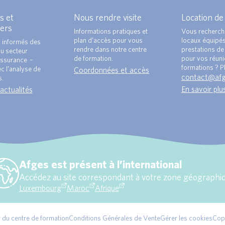
s et
Nous rendre visite
Location de
ers
Informations pratiques et
Vous recherch
plan d’accès pour vous
locaux équipé
 informés des
rendre dans notre centre
prestations de 
du secteur
de formation.
pour vos réun
ssurance –
formations ? Pl
c l’analyse de
Coordonnées et accès
contact@af
s.
En savoir plu
 actualités
Afges est présent à l’international
Accédez au site correspondant à votre zone géographiq
Luxembourg
Maroc
Afrique
r du centre de formation
Conditions Générales de Vente
Gérer les cookies
Cop