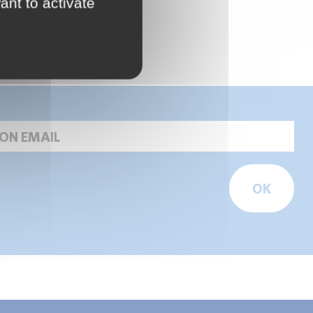
ant to activate
OK