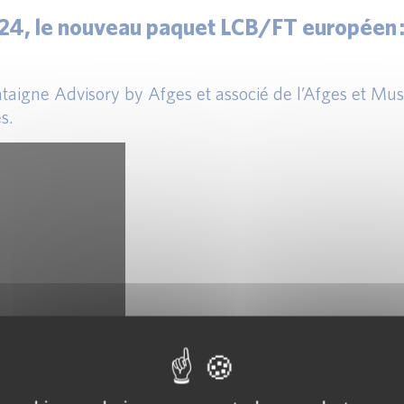
4, le nouveau paquet LCB/FT européen : à
ntaigne Advisory by Afges et associé de l’Afges et 
s.