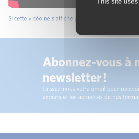
This site uses
cliquez ici
Si cette vidéo ne s’affiche pas,
.
Abonnez-vous à 
newsletter !
Laissez-nous votre email pour recevoir
experts et les actualités de nos forma