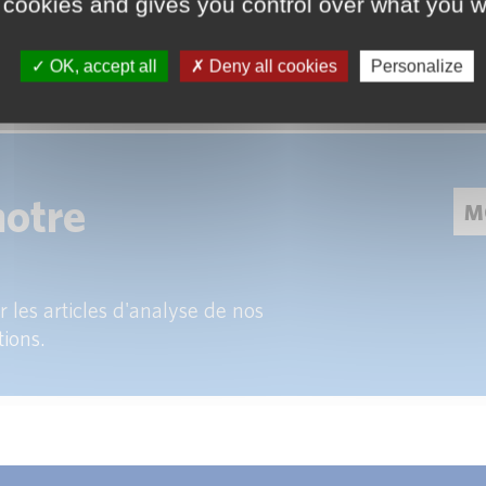
 cookies and gives you control over what you w
OK, accept all
Deny all cookies
Personalize
notre
 les articles d'analyse de nos
tions.