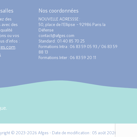
 salles
Nos coordonnées
ez des
NOUVELLE ADRESSSE :
s avec des
50, place de l’Ellipse – 92986 Paris la
qualité
Défense
ions ou vos
contact@afges.com
us d’infos :
Standard : 01 40 85 70 25
ges.com
Formations Intra : 06 83 59 05 93 / 06 83 59
.
88 13
s
Formations Inter : 06 83 59 20 11
ue.
yright © 2023-2026 Afges - Date de modification : 05 août 2026