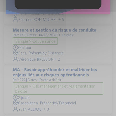
bâloise
1 jour
Paris, Présentiel/Distanciel
Béatrice BON MICHEL + 5
Mesure et gestion du risque de conduite
Réf : 193 | Dates : 18/12/2026 + 1 à venir
Banque > Gouvernance
0.5 jour
Paris, Présentiel/Distanciel
Véronique BRESSON + 2
MA - Savoir appréhender et maîtriser les
enjeux liés aux risques opérationnels
Réf : 279 | Dates : Dates à définir
Banque > Risk management et règlementation
bâloise
2 jours
Casablanca, Présentiel/Distanciel
Yvan ALLIOLI + 3