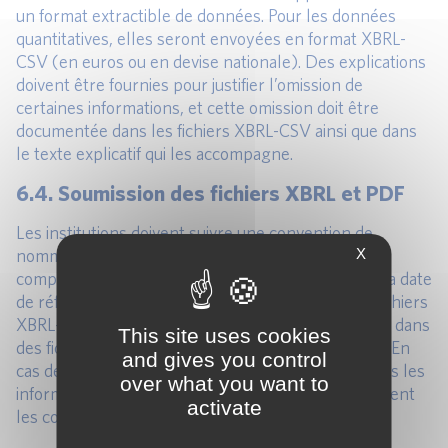
un format extractible de données. Pour les données
quantitatives, elles seront envoyées en format XBRL-
CSV (en euros ou en devise nationale). Des explications
doivent être fournies pour justifier l’omission de
certaines informations, et cette omission doit être
documentée dans les fichiers XBRL-CSV ainsi que dans
le texte explicatif qui les accompagne.
6.4. Soumission des fichiers XBRL et PDF
Les institutions doivent suivre une convention de
nommage spécifique pour les fichiers soumis,
X
comprenant l’identifiant de l’entité juridique (LEI), la date
de référence, le niveau de consolidation, etc. Les fichiers
XBRL-CSV et les rapports PDF doivent être soumis dans
This site uses cookies
des fichiers .zip distincts, un fichier .zip par module. En
and gives you control
cas de resoumission, le fichier .zip doit inclure toutes les
over what you want to
informations précédemment soumises, pas seulement
activate
les corrections.