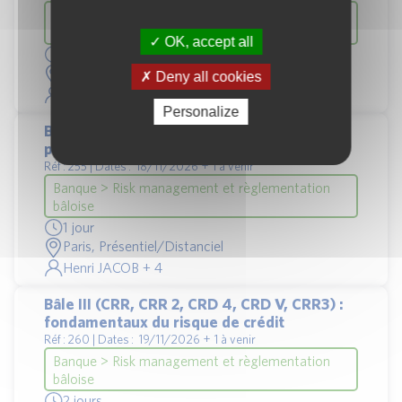
Banque > Risk management et règlementation
bâloise
OK, accept all
1 jour
Paris, Présentiel/Distanciel
Deny all cookies
Véronique BRESSON + 3
Personalize
Bâle III (CRR, CRR 2, CRD IV, CRD V) : fonds
propres et ratio de levier
Réf : 255 | Dates : 18/11/2026 + 1 à venir
Banque > Risk management et règlementation
bâloise
1 jour
Paris, Présentiel/Distanciel
Henri JACOB + 4
Bâle III (CRR, CRR 2, CRD 4, CRD V, CRR3) :
fondamentaux du risque de crédit
Réf : 260 | Dates : 19/11/2026 + 1 à venir
Banque > Risk management et règlementation
bâloise
2 jours