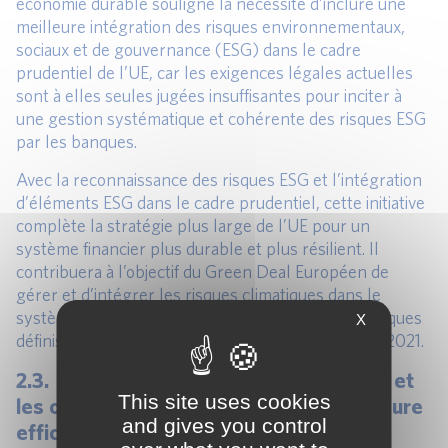
économie durable souligne la nécessité d’inclure une
meilleure intégration des risques environnementaux,
sociaux et de gouvernance (ESG) dans le cadre
prudentiel de l’UE, car les exigences légales actuelles
sont à elles seules jugées insuffisantes pour inciter à
une gestion systématique et cohérente des risques ESG
par les banques.
Avec la reconnaissance des risques ESG et l’intégration
d’éléments ESG dans le cadre prudentiel, cette initiative
complète la stratégie plus large de l’UE pour un
système financier plus durable et plus résilient. Il
contribuera à l’objectif du Green Deal Européen de
gérer et d’intégrer les risques climatiques dans le
système financier et les domaines d’action stratégiques
X
définis dans le rapport de prospective stratégique 2021.
2.3. harmoniser davantage les pouvoirs et
This site uses cookies
les outils de surveillance pour une meilleure
and gives you control
efficacité du MSU