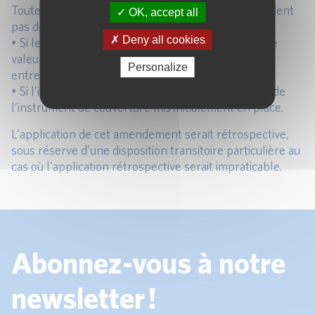
Toutefois, les particularités suivantes ne permettraient
OK, accept all
pas de rendre l’instrument SPPI :
Deny all cookies
• Si le remboursement anticipé s’effectuait à la juste
valeur (l’indemnité serait alors égale à la différence
Personalize
entre la « book value » et la juste valeur ;
• Si l’indemnité est égale au prix de débouclement de
l’instrument de couverture mis initialement en place.
L’application de cet amendement serait rétrospective,
sous réserve d’une disposition transitoire particulière au
cas où l’application rétrospective serait impraticable.
Abonnez-vous à notre
newsletter !