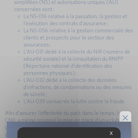
simplifiées (NS) et autorisations uniques (AU)
concernées sont :
La NS-016 relative à la passation, la gestion et
l’exécution des contrats d’assurance ;
La NS-056 relative à la gestion commerciale des
clients et prospects pour le secteur des
assurances ;
L’AU-031 dédié à la collecte du NIR (numéro de
sécurité sociale) et la consultation du RNIPP
(Répertoire national d’identification des
personnes physiques) ;
L’AU-032 dédié à la collecte des données
d’infractions, de condamnations ou des mesures
de sûreté ;
L’AU-039 consacrée la lutte contre la fraude.
Afin d’assurer l’effectivité du pack dans le temps, la
CNIL a même proposé la mise en place d’un « club
conformité » qui permettra de faire vivre le contenu du
X
pack et de veiller à l’application des règles introduites,