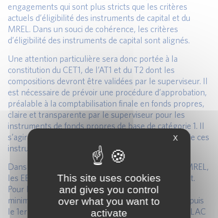
engagements qui sont plus stricts que les critères
actuels d’éligibilité des instruments de capital et du
MREL. Dans un souci de cohérence, les critères
d’éligibilité des instruments de capital sont alignés.
Une attention particulière sera donc portée à la
constitution du CET1, de l’AT1 et du T2 dont les
compositions devront être validées par le superviseur. Il
est nécessaire de prévoir une procédure d’approbation,
préalable à la comptabilisation finale en fonds propres,
claire et transparente par le superviseur pour les
instruments de fonds propres de base de catégorie 1. Il
s’agira de garantir le maintien de la qualité élevée de ces
X
instruments.
Dans ce travail de convergence entre le TLAC et MREL,
This site uses cookies
les EBIS et les non EBIS seront traités différemment.
and gives you control
Pour la TLAC et le MREL pour les EBIS, le niveau
minimum harmonisé est une exigence du pilier 1 depuis
over what you want to
le 1er janvier 2019. Les EBIS devront maintenir un TLAC
activate