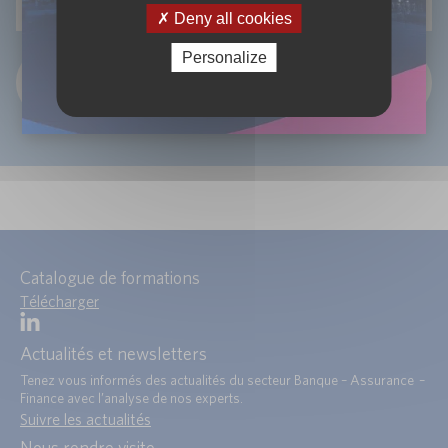
Deny all cookies
Personalize
OK
Catalogue de formations
Télécharger
Actualités et newsletters
Tenez vous informés des actualités du secteur Banque – Assurance –
Finance avec l’analyse de nos experts.
Suivre les actualités
Nous rendre visite