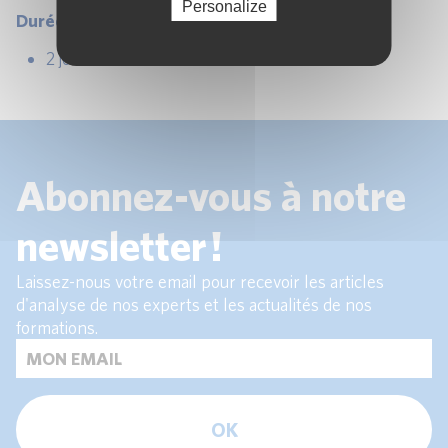
Personalize
Durée :
2 jours.
Abonnez-vous à notre
newsletter !
Laissez-nous votre email pour recevoir les articles
d'analyse de nos experts et les actualités de nos
formations.
OK