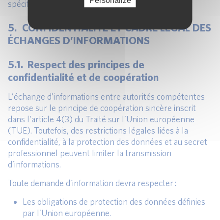
Personalize
spécifique et des exigences sectorielles en vigueur.
5. CONFIDENTIALITÉ ET CADRE LÉGAL DES
ÉCHANGES D’INFORMATIONS
5.1. Respect des principes de
confidentialité et de coopération
L’échange d’informations entre autorités compétentes
repose sur le principe de coopération sincère inscrit
dans l’article 4(3) du Traité sur l’Union européenne
(TUE). Toutefois, des restrictions légales liées à la
confidentialité, à la protection des données et au secret
professionnel peuvent limiter la transmission
d’informations.
Toute demande d’information devra respecter :
Les obligations de protection des données définies
par l’Union européenne.