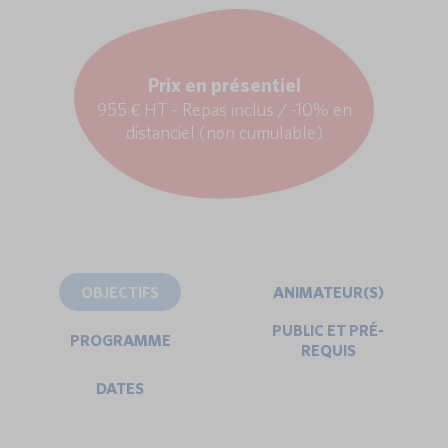
Prix en présentiel
955 € HT - Repas inclus / -10% en
distanciel (non cumulable)
OBJECTIFS
ANIMATEUR(S)
PUBLIC ET PRÉ-
PROGRAMME
REQUIS
DATES