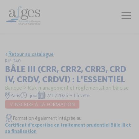
Retour au catalogue
Réf : 240
BÂLE III (CRR, CRR2, CRR3, CRD
IV, CRDV, CRDVI) : L'ESSENTIEL
Banque > Risk management et règlementation bâloise
Paris
1 jour
17/11/2026 + 1 à venir
S'INSCRIRE À LA FORMATION
Formation également intégrée au
Certificat d'expertise en traitement prudentiel Bâle III et
sa finalisation