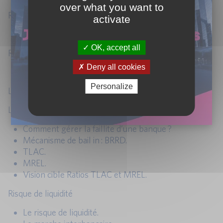
over what you want to
Risque de marché :
activate
CRR2 et CRR3 : vue d’ensemble du FRTB.
OK, accept all
Risque opérationnel :
Deny all cookies
CRR3 : la nouvelle approche SMA.
Personalize
Le ratio de levier.
Les limites Grands Risques, TLAC & MREL :
Comment gérer la faillite d’une banque ?
Mécanisme de bail in : BRRD.
TLAC.
MREL.
Vision cible Ratios TLAC et MREL.
Risque de liquidité
Le risque de liquidité.