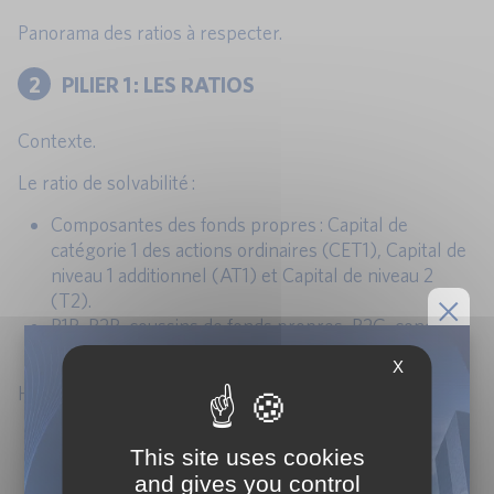
Panorama des ratios à respecter.
2
PILIER 1 : LES RATIOS
Contexte.
Le ratio de solvabilité :
Composantes des fonds propres : Capital de
catégorie 1 des actions ordinaires (CET1), Capital de
niveau 1 additionnel (AT1) et Capital de niveau 2
(T2).
P1R, P2R, coussins de fonds propres, P2G, concept
de MDA.
X
Hiérarchie de créancier de bail inRisque de crédit CRR3 :
L’approche standard.
This site uses cookies
L’approche IRB : le système de notation interne, les
and gives you control
facteurs de risque (PD, LGD, EAD, M).