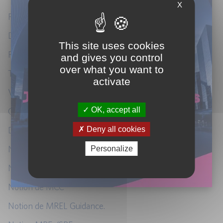
X
Principes généraux.
Définition.
This site uses cookies
Périmètre d’application.
and gives you control
over what you want to
TLAC Interne.
activate
Vision consolidée.
OK, accept all
Calendrier de déploiement.
Deny all cookies
Dettes / engagements éligibles
Notion de RCA (Recapitalisation Amount).
Personalize
Notion de LAA (Loss-Absorbing Amount).
Notion de MCC
Notion de MREL Guidance.