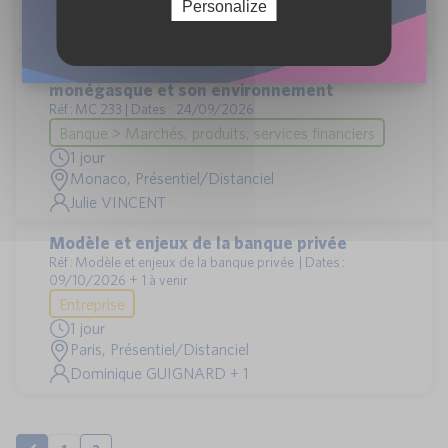
1 jour
Personalize
Luxembourg, Présentiel
MC - Découverte de la banque privée
monégasque et son environnement
Réf : MC 233 | Dates : 24/09/2026
Banque > Marchés, produits, services financiers
1 jour
Monaco, Présentiel/Distanciel
Julie VINCENT
Modèle et enjeux de la banque privée
Réf : Modèle et enjeux de la banque privée | Dates :
09/10/2026 + 1 à venir
Entreprise
1 jour
Paris, Présentiel/Distanciel
Dominique GUIGNARD + 1