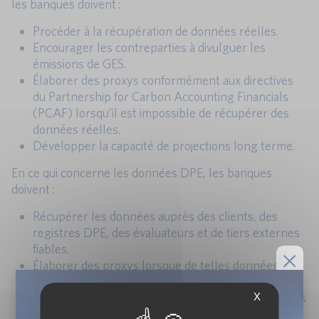
les banques doivent :
Procéder à la récupération de données réelles.
Encourager les contreparties à divulguer les
émissions de GES.
Élaborer des proxys conformément aux directives
du Partnership for Carbon Accounting Financials
(PCAF) lorsqu’il est impossible de récupérer des
données réelles.
Développer la capacité de projections long terme.
En ce qui concerne les données DPE, les banques
doivent :
Récupérer les données auprès des clients, des
registres DPE, des évaluateurs et de tiers externes
fiables.
Élaborer des proxys lorsque de telles données ne
sont pas disponibles
X
Continuer les efforts de collecte de données réelles
et de formalisation de la méthodologie car une